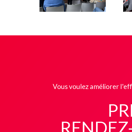
Vous voulez améliorer l'eff
PR
RENDEZ-