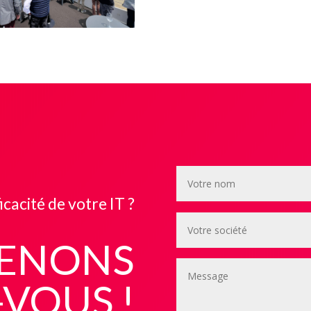
icacité de votre IT ?
ENONS
VOUS !